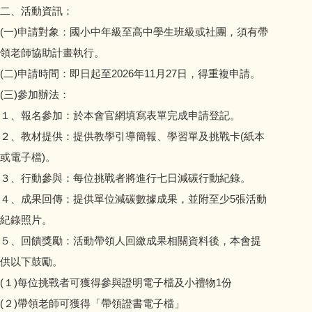
會計資訊公開
二、活動資訊：
(一)申請對象：國小中年級至高中學生班級或社團，須有帶
校園宣導訊息
領老師協助計畫執行。
(二)申請時間：即日起至2026年11月27日，得重複申請。
校園填報
(三)參加辦法：
１、報名參加：於本會官網填寫表單完成申請登記。
２、教材提供：提供教學引導簡報、學習單及挑戰卡(紙本
或電子檔)。
３、行動參與：每位挑戰者將進行七日減碳行動紀錄。
４、成果回傳：提供單位減碳數據成果，並附至少5張活動
紀錄照片。
５、回饋獎勵：活動帶領人回繳成果相關資料後，本會提
供以下鼓勵。
(１)每位挑戰者可獲得參與證明電子檔及小禮物1份
(２)帶領老師可獲得「帶領證書電子檔」