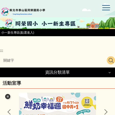
:::
跳
到
主
要
內
容
小一新生專區(點選進入)
區
:::
資訊分類清單
資訊分類清單
活動宣導
同榮國小首頁
小一新生專區