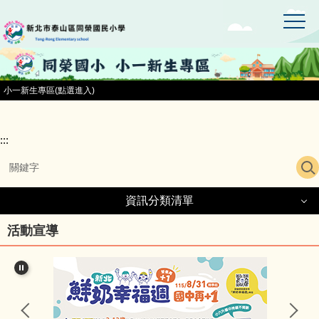
:::
跳
到
主
要
內
容
小一新生專區(點選進入)
區
:::
資訊分類清單
資訊分類清單
活動宣導
同榮國小首頁
小一新生專區