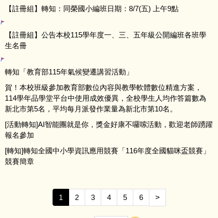
會計資訊公開
【註冊組】轉知：同榮國小編班日期：8/7(五) 上午9點
校園宣導訊息
【註冊組】公告本校115學年度一、三、五年級公開編班各班學
生名冊
校園填報
轉知「教育部115年氣候變遷講習活動」
賀！本校班級參加教育部數位內容與教學軟體數位精進方案，
114學年品學堂平台中使用成效優異，全校學生人均作答篇數為
新北市第5名，平均每月派發作業量為新北市第10名。
[活動轉知]AI智能團就是你，獎金好康不囉嗦活動，歡迎老師踴躍
報名參加
[轉知]轉知全國中小學資訊應用競賽「116年度全國貓咪盃競賽」
競賽簡章
1
2
3
4
5
6
>