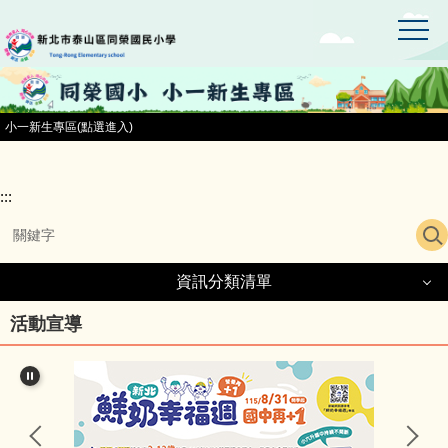
:::
跳
到
主
要
內
容
小一新生專區(點選進入)
區
:::
資訊分類清單
資訊分類清單
活動宣導
同榮國小首頁
小一新生專區