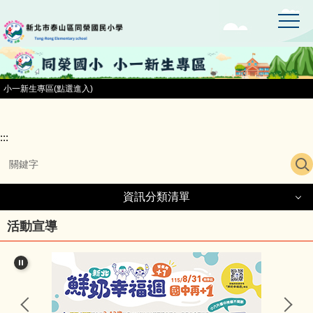
:::
跳
到
主
要
內
容
小一新生專區(點選進入)
區
:::
資訊分類清單
資訊分類清單
活動宣導
同榮國小首頁
小一新生專區