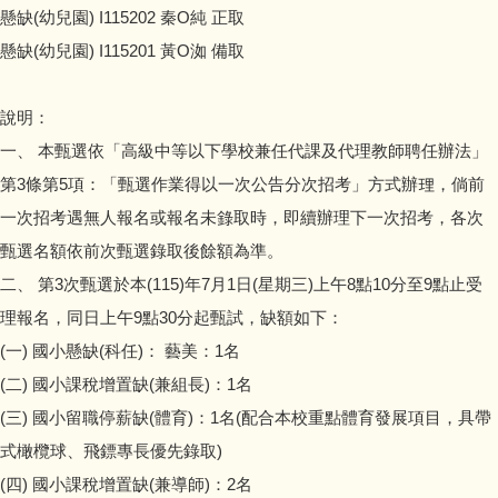
會計資訊公開
懸缺(幼兒園) I115202 秦O純 正取
懸缺(幼兒園) I115201 黃O洳 備取
校園宣導訊息
說明：
校園填報
一、 本甄選依「高級中等以下學校兼任代課及代理教師聘任辦法」
第3條第5項：「甄選作業得以一次公告分次招考」方式辦理，倘前
一次招考遇無人報名或報名未錄取時，即續辦理下一次招考，各次
甄選名額依前次甄選錄取後餘額為準。
二、 第3次甄選於本(115)年7月1日(星期三)上午8點10分至9點止受
理報名，同日上午9點30分起甄試，缺額如下：
(一) 國小懸缺(科任)： 藝美：1名
(二) 國小課稅增置缺(兼組長)：1名
(三) 國小留職停薪缺(體育)：1名(配合本校重點體育發展項目，具帶
式橄欖球、飛鏢專長優先錄取)
(四) 國小課稅增置缺(兼導師)：2名