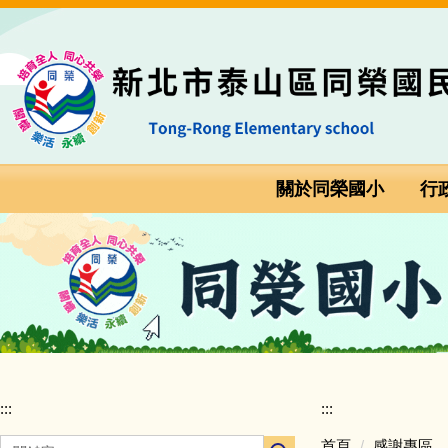
跳
:::
到
主
要
內
容
區
關於同榮國小
行
:::
:::
首頁
感謝專區