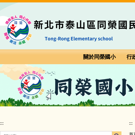
跳
:::
到
主
要
內
容
區
關於同榮國小
行
:::
:::
首