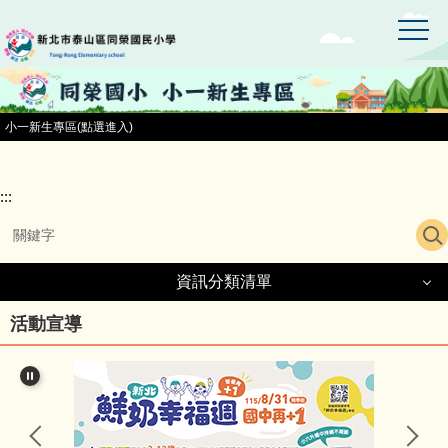
:::
跳
到
主
要
內
容
小一新生專區(點選進入)
區
:::
資訊分類清單
資訊分類清單
活動宣導
同榮國小首頁
小一新生專區