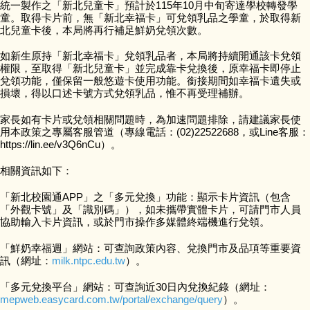
統一製作之「新北兒童卡」預計於115年10月中旬寄達學校轉發學
童。取得卡片前，無「新北幸福卡」可兌領乳品之學童，於取得新
北兒童卡後，本局將再行補足鮮奶兌領次數。
如新生原持「新北幸福卡」兌領乳品者，本局將持續開通該卡兌領
權限，至取得「新北兒童卡」並完成靠卡兌換後，原幸福卡即停止
兌領功能，僅保留一般悠遊卡使用功能。銜接期間如幸福卡遺失或
損壞，得以口述卡號方式兌領乳品，惟不再受理補辦。
家長如有卡片或兌領相關問題時，為加速問題排除，請建議家長使
用本政策之專屬客服管道（專線電話：(02)22522688，或Line客服：
https://lin.ee/v3Q6nCu）。
相關資訊如下：
「新北校園通APP」之「多元兌換」功能：顯示卡片資訊（包含
「外觀卡號」及「識別碼」），如未攜帶實體卡片，可請門市人員
協助輸入卡片資訊，或於門市操作多媒體終端機進行兌領。
「鮮奶幸福週」網站：可查詢政策內容、兌換門市及品項等重要資
訊（網址：
milk.ntpc.edu.tw
）。
「多元兌換平台」網站：可查詢近30日內兌換紀錄（網址：
mepweb.easycard.com.tw/portal/exchange/query
）。