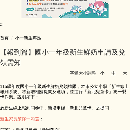
行政團隊介紹
:::
師資陣容
首頁
小一新生專區
學生活動照片
【報到篇】國小一年級新生鮮奶申請及兌
學校行事簡曆
領需知
字體大小調整
小
中
大
學校簡介
115學年度國小一年級新生鮮奶兌領權限，本市公立小學「新生線上
同榮教室配置圖
報到系統」將新增相關提問及選項，並進行「新北兒童卡」統一製
卡作業。說明如下：
公開授課專區
於新生線上報到問卷中，
新增申辦「新北兒童卡」之提問
，
新生家長須擇一勾選
：
公職人員利益迴避專區
選項1：新北兒童卡（幾米版面）。