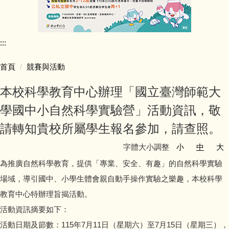
行政團隊介紹
:::
師資陣容
首頁
競賽與活動
學生活動照片
本校科學教育中心辦理「國立臺灣師範大
學校行事簡曆
學國中小自然科學實驗營」活動資訊，敬
請轉知貴校所屬學生報名參加，請查照。
學校簡介
字體大小調整
小
中
大
同榮教室配置圖
為推廣自然科學教育，提供「專業、安全、有趣」的自然科學實驗
場域，導引國中、小學生體會親自動手操作實驗之樂趣，本校科學
公開授課專區
教育中心特辦理旨揭活動。
活動資訊摘要如下：
公職人員利益迴避專區
活動日期及節數：115年7月11日（星期六）至7月15日（星期三），