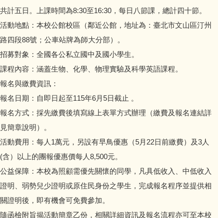
會計資訊公開
共計五日。上課時間為8:30至16:30，每日八節課，總計四十節。
活動地點：本校公館校區（鄰近公館，地址為：臺北市文山區汀州
校園宣導訊息
路四段88號；公車站牌為師大分部）。
招募對象：全國各公私立國中及國小學生。
校園填報
課程內容：涵蓋生物、化學、物理實驗及科學英語課程。
報名與繳費資訊：
報名日期：自即日起至115年6月5日截止 。
報名方式：採先繳費後填寫線上表單方式辦理（繳費及報名連結詳
見簡章說明）。
活動費用：每人1萬元，另設有早鳥優惠（5月22日前繳費）及3人
(含）以上的團報優惠價每人8,500元。
公益保障：本校為照顧需優先關懷的同學，凡具低收入、中低收入
證明、弱勢兒少證明或原住民身份之學生，完成報名程序並提供相
關證明後，即有機會可免費參加。
隨函檢附旨揭活動簡章乙份，相關詳細資訊及報名流程亦可至本校