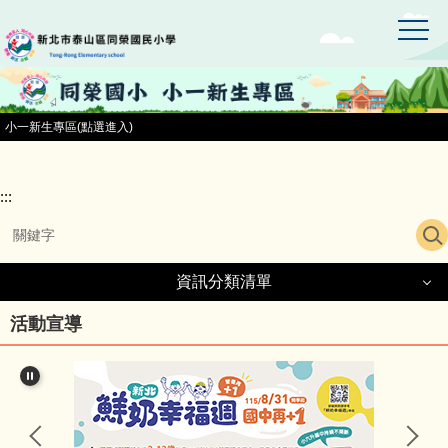
:::
跳
到
主
要
內
容
小一新生專區(點選進入)
區
:::
資訊分類清單
資訊分類清單
活動宣導
同榮國小首頁
小一新生專區