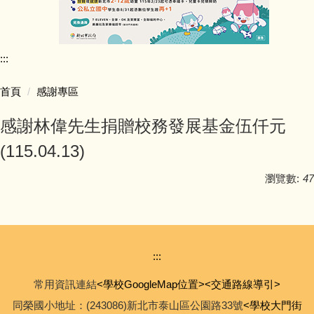
行政團隊介紹
:::
師資陣容
首頁
感謝專區
學生活動照片
感謝林偉先生捐贈校務發展基金伍仟元
學校行事簡曆
(115.04.13)
學校簡介
瀏覽數:
47
同榮教室配置圖
公開授課專區
:::
常用資訊連結
<學校GoogleMap位置>
<交通路線導引>
公職人員利益迴避專區
同榮國小地址：(243086)新北市泰山區公園路33號
<學校大門街