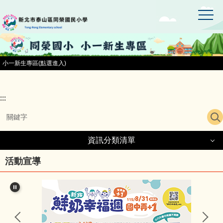
:::
跳
到
主
要
內
容
小一新生專區(點選進入)
區
:::
資訊分類清單
資訊分類清單
活動宣導
同榮國小首頁
小一新生專區