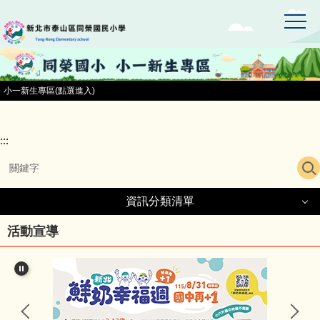
:::
跳
到
主
要
內
容
小一新生專區(點選進入)
區
:::
資訊分類清單
資訊分類清單
活動宣導
同榮國小首頁
小一新生專區