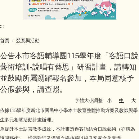
行政團隊介紹
:::
師資陣容
首頁
競賽與活動
學生活動照片
公告本市客語輔導團115學年度「客語口說
學校行事簡曆
藝術培訓-說唱有藝思」研習計畫，請轉知
並鼓勵所屬踴躍報名參加，本局同意核予
學校簡介
公假參與，請查照。
同榮教室配置圖
字體大小調整
小
中
大
依據115學年度新北市國民中小學本土教育整體推動方案及教師與學
公開授課專區
生多元相關活動計畫辦理。
公職人員利益迴避專區
為提升本土語言教學成效，本計畫透過客語結合口說藝術（亦稱為
說唱藝術），增添對話及溝通之樂趣藉以提升客家文化意識。