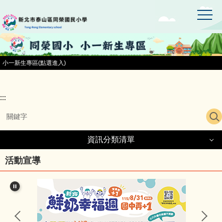
:::
跳
到
主
要
內
容
小一新生專區(點選進入)
區
:::
資訊分類清單
資訊分類清單
活動宣導
同榮國小首頁
小一新生專區