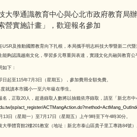
技大學通識教育中心與心北市政府教育局辦理
索營實施計畫」，歡迎報名參加
任USR及推動國際教育向下扎根，本局攜手明志科技大學暨新二代
生能夠認識越南文化，學習多元尊重與表達，實踐文化共融與教育公
明如下：
日起至115年7月3日（星期五），參加費用全額免費。
學年度就讀本市國小一至六年級在學生。
報名，正取20人，超過錄取人數將以抽籤依序錄取，請至「新北市中
.edu.tw/jsp/act_register/ACTMangAction.do?method=ActMang_OutI
7月13日（星期一）至7月17日（星期五）上午9時至下午4時30分。
大學體育館2樓201教室（地址：新北市泰山區貴子里工專路84號）