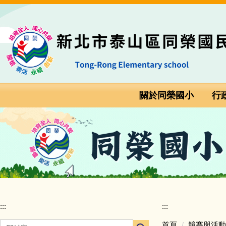
跳
:::
到
主
要
內
容
區
關於同榮國小
行
:::
:::
首頁
競賽與活動