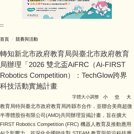
行政團隊介紹
:::
師資陣容
首頁
競賽與活動
學生活動照片
轉知新北市政府教育局與臺北市政府教育
學校行事簡曆
局辦理「2026 雙北盃AiFRC（Ai-FIRST
Robotics Competition）：TechGlow跨界
學校簡介
科技活動實施計畫
同榮教室配置圖
字體大小調整
小
中
大
教育局特與臺北市政府教育局跨縣市合作，並聯合美商超微
公開授課專區
半導體股份有限公司(AMD)共同辦理旨揭計畫，旨在擴大
公職人員利益迴避專區
FIRST Robotics Competition (FRC) 機器人教育及推動應用
AI之影響力，並深化全國師生對 STEAM 教育與前沿科技應