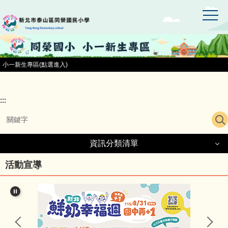
:::
跳
到
主
要
內
容
小一新生專區(點選進入)
區
:::
資訊分類清單
資訊分類清單
活動宣導
同榮國小首頁
小一新生專區