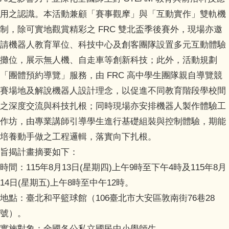
會計資訊公開
用之認識。本活動兼顧「賽事觀摩」與「互動實作」雙軌機
制，除可實地觀賞精彩之 FRC 雙北盃季後賽外，現場亦邀
校園宣導訊息
請機器人教育單位、科技中心及創客團隊設置多元互動體驗
攤位，展示無人機、自走車等創新科技；此外，活動規劃
校園填報
「團體預約導覽」服務，由 FRC 高中學生團隊親自導覽競
賽場地及解說機器人設計理念，以促進不同教育階段學校間
之深度交流與科技扎根；同時現場亦安排機器人製作體驗工
作坊，由專業講師引導學生進行基礎組裝與控制體驗，期能
培養動手做之工程邏輯，落實向下扎根。
旨揭計畫摘要如下：
時間：115年8月13日(星期四)上午9時至下午4時及115年8月
14日(星期五)上午8時至中午12時。
地點：臺北和平籃球館（106臺北市大安區敦南街76巷28
號）。
實施對象：全國各公私立國民中小學師生。