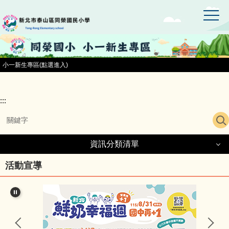
:::
跳
到
主
要
內
容
小一新生專區(點選進入)
區
:::
資訊分類清單
資訊分類清單
活動宣導
同榮國小首頁
小一新生專區