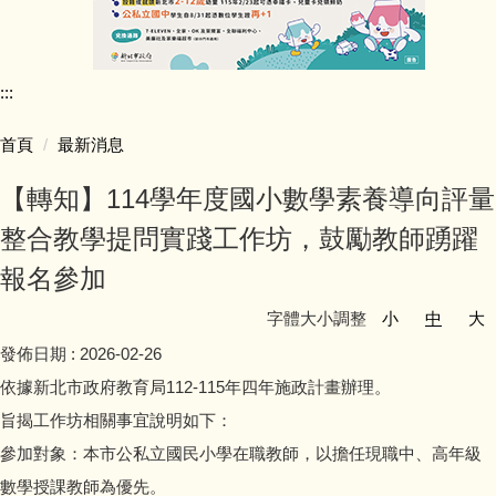
行政團隊介紹
:::
師資陣容
首頁
最新消息
學生活動照片
【轉知】114學年度國小數學素養導向評量
學校行事簡曆
整合教學提問實踐工作坊，鼓勵教師踴躍
報名參加
學校簡介
字體大小調整
小
中
大
同榮教室配置圖
發佈日期 :
2026-02-26
依據新北市政府教育局112-115年四年施政計畫辦理。
公開授課專區
旨揭工作坊相關事宜說明如下：
參加對象：本市公私立國民小學在職教師，以擔任現職中、高年級
公職人員利益迴避專區
數學授課教師為優先。