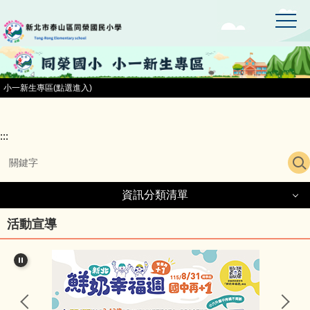
:::
跳
到
主
要
內
容
小一新生專區(點選進入)
區
:::
資訊分類清單
資訊分類清單
活動宣導
同榮國小首頁
小一新生專區