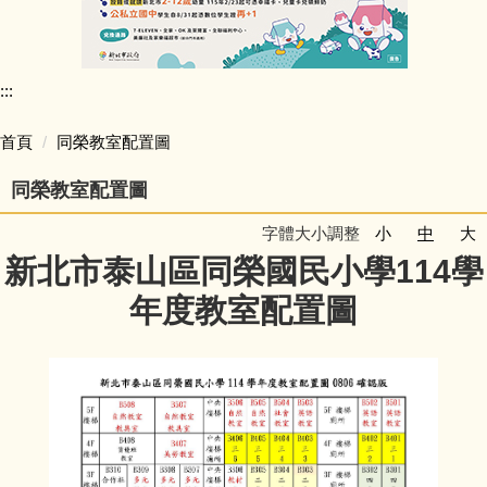
行政團隊介紹
:::
師資陣容
首頁
同榮教室配置圖
學生活動照片
同榮教室配置圖
學校行事簡曆
字體大小調整
小
中
大
新北市泰山區同榮國民小學114學
學校簡介
年度教室配置圖
同榮教室配置圖
公開授課專區
公職人員利益迴避專區