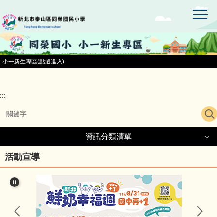
:::
跳
到
主
要
內
容
小一新生專區(點選進入)
區
:::
資訊分類清單
資訊分類清單
活動宣導
同榮國小首頁
小一新生專區