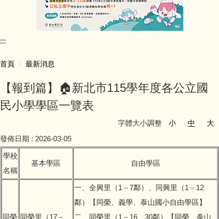
行政團隊介紹
:::
師資陣容
首頁
最新消息
學生活動照片
【報到篇】🏠新北市115學年度各公立國
學校行事簡曆
民小學學區一覽表
字體大小調整
小
中
大
學校簡介
發佈日期 :
2026-03-05
同榮教室配置圖
學校
基本學區
自由學區
名稱
公開授課專區
一、全興里（1－7鄰）、同興里（1－12
公職人員利益迴避專區
鄰）【同榮、義學、泰山國小自由學區】
同榮
同榮里（17－
二、同榮里（1－16、30鄰）【同榮、泰山