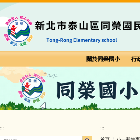
跳
:::
到
主
要
內
容
區
關於同榮國小
行
:::
:::
首頁
小一新生專