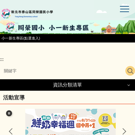
:::
跳
到
主
要
內
容
小一新生專區(點選進入)
區
:::
資訊分類清單
資訊分類清單
活動宣導
同榮國小首頁
小一新生專區