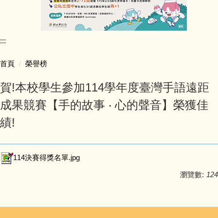
行政團隊介紹
:::
師資陣容
首頁
榮譽榜
學生活動照片
賀!本校學生參加114學年度臺灣手語遠距
學校行事簡曆
成果競賽【手的故事 ‧ 心的聲音】榮獲佳
績!
學校簡介
同榮教室配置圖
114決賽得獎名單.jpg
公開授課專區
瀏覽數:
124
公職人員利益迴避專區