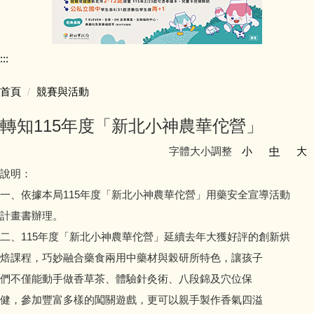
行政團隊介紹
:::
師資陣容
首頁
競賽與活動
學生活動照片
轉知115年度「新北小神農華佗營」
學校行事簡曆
字體大小調整
小
中
大
說明：
學校簡介
一、依據本局115年度「新北小神農華佗營」用藥安全宣導活動
同榮教室配置圖
計畫書辦理。
二、115年度「新北小神農華佗營」延續去年大獲好評的創新烘
公開授課專區
焙課程，巧妙融合藥食兩用中藥材與榖研所特色，讓孩子
們不僅能動手做香草茶、體驗針灸術、八段錦及穴位保
公職人員利益迴避專區
健，參加豐富多樣的闖關遊戲，更可以親手製作香氣四溢