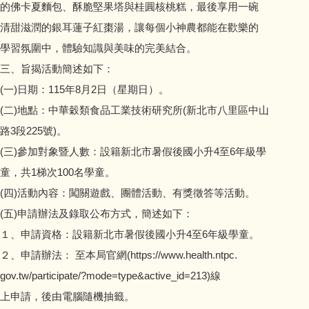
的佛卡夏麵包、酥脆堅果塔與桂圓核桃糕，最後享用一碗
會計資訊公開
清甜滋潤的銀耳蓮子紅棗湯，讓每個小神農都能在歡樂的
校園宣導訊息
學習氛圍中，體驗知識與美味的完美結合。
三、旨揭活動簡述如下：
校園填報
(一)日期：115年8月2日（星期日）。
(二)地點：中華穀類食品工業技術研究所(新北市八里區中山
路3段225號)。
(三)參加對象暨人數：設籍新北市暑假後國小升4至6年級學
童，共1梯次100名學童。
(四)活動內容：闖關遊戲、團體活動、有獎徵答等活動。
(五)申請辦法及錄取公布方式，簡述如下：
１、申請資格：設籍新北市暑假後國小升4至6年級學童。
２、申請辦法： 至本局官網(https://www.health.ntpc.
gov.tw/participate/?mode=type&active_id=213)線
上申請，後由電腦隨機抽籤。