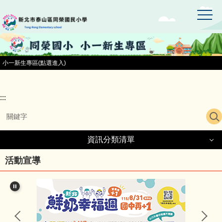
:::
跳
到
主
要
內
容
小一新生專區(點選進入)
區
:::
資訊分類清單
資訊分類清單
活動宣導
同榮國小首頁
小一新生專區