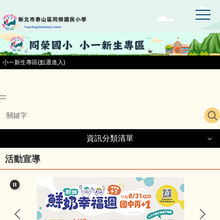
:::
跳
到
主
要
內
容
小一新生專區(點選進入)
區
:::
資訊分類清單
資訊分類清單
活動宣導
同榮國小首頁
小一新生專區