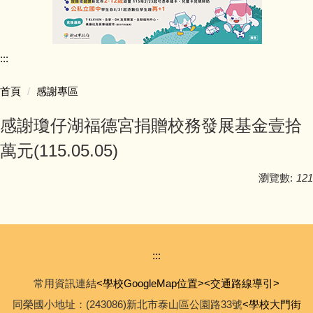
行政團隊介紹
:::
師資陣容
首頁
感謝專區
學生活動照片
感謝瓊仔湖福德宮捐贈校務發展基金壹拾
學校行事簡曆
萬元(115.05.05)
學校簡介
瀏覽數:
121
同榮教室配置圖
公開授課專區
:::
常用資訊連結
<學校GoogleMap位置>
<交通路線導引>
公職人員利益迴避專區
同榮國小地址：(243086)新北市泰山區公園路33號
<學校大門街