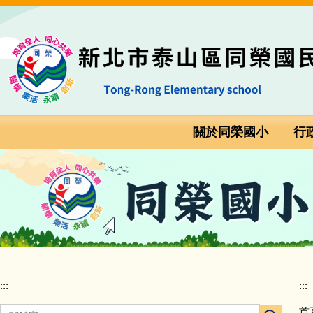
跳
:::
到
主
要
內
容
區
關於同榮國小
行
:::
:::
首