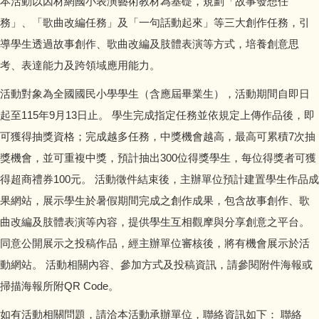
本活動以因材網國小表演藝術教材為基礎，規劃「故事發想任
會計資訊公開
務」、「歌曲改編任務」及「一句話動起來」等三大創作任務，引
導學生透過故事創作、歌曲改編及肢體表演等方式，培養創意思
校園宣導訊息
考、表達能力及跨領域應用能力。
校園填報
活動對象為全國國民小學學生（含應屆畢業生），活動期間自即日
起至115年9月13日止。 學生完成指定任務並依規定上傳作品後，即
可獲得抽獎資格；完成越多任務，中獎機會越高，最高可累積7次抽
獎機會，並可重複中獎，預計抽出300位得獎學生，每位得獎者可獲
得超商禮券100元。 活動徵件結束後，主辦單位預計建置學生作品成
果網站，展示學生於暑假期間完成之創作成果，包含故事創作、歌
曲改編及肢體表演等內容，提供學生互相觀摩與分享創意之平台。
同意公開展示之投稿作品，經主辦單位審核後，將有機會展示於活
動網站。 活動相關內容、參加方式及投稿資訊，請參閱附件海報或
掃描海報所附QR Code。
如有活動相關問題，請洽本活動承辦單位，聯絡資訊如下： 聯絡