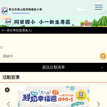
:::
跳
到
主
要
內
容
小一新生專區(點選進入)
區
:::
資訊分類清單
資訊分類清單
活動宣導
同榮國小首頁
小一新生專區