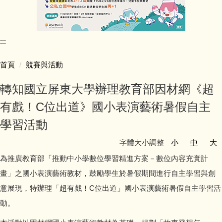
行政團隊介紹
:::
師資陣容
首頁
競賽與活動
學生活動照片
轉知國立屏東大學辦理教育部因材網《超
學校行事簡曆
有戲！C位出道》國小表演藝術暑假自主
學習活動
學校簡介
字體大小調整
小
中
大
同榮教室配置圖
為推廣教育部「推動中小學數位學習精進方案－數位內容充實計
畫」之國小表演藝術教材，鼓勵學生於暑假期間進行自主學習與創
公開授課專區
意展現，特辦理「超有戲！C位出道」國小表演藝術暑假自主學習活
動。
公職人員利益迴避專區