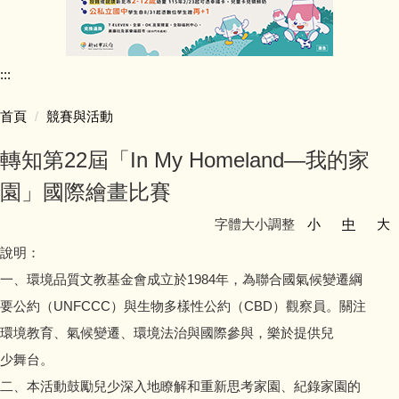
行政團隊介紹
:::
師資陣容
首頁
競賽與活動
學生活動照片
轉知第22屆「In My Homeland—我的家
學校行事簡曆
園」國際繪畫比賽
字體大小調整
小
中
大
學校簡介
說明：
同榮教室配置圖
一、環境品質文教基金會成立於1984年，為聯合國氣候變遷綱
要公約（UNFCCC）與生物多樣性公約（CBD）觀察員。關注
公開授課專區
環境教育、氣候變遷、環境法治與國際參與，樂於提供兒
少舞台。
公職人員利益迴避專區
二、本活動鼓勵兒少深入地瞭解和重新思考家園、紀錄家園的