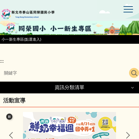
:::
跳
到
主
要
內
容
小一新生專區(點選進入)
區
:::
資訊分類清單
資訊分類清單
活動宣導
同榮國小首頁
小一新生專區