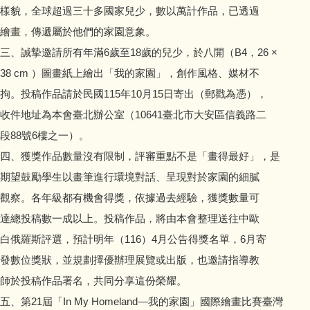
會計資訊公開
樣貌，全球超過三十多國家兒少，數以萬計作品，已透過
繪畫，傳遞屬於他們的家園意象。
校園宣導訊息
三、誠摯邀請所有年滿6歲至18歲的兒少，於八開（B4，26 ×
38 cm ）圖畫紙上繪出「我的家園」，創作風格、媒材不
校園填報
拘。投稿作品請於民國115年10月15日寄出（郵戳為憑），
收件地址為本會臺北辦公室（10641臺北市大安區信義路二
段88號6樓之一）。
四、獲獎作品數量沒有限制，評審重點不是「畫得最好」，是
期望鼓勵學生以畫筆進行環境對話、呈現對於家園的細膩
觀察。各年級都有機會得獎，依據過去經驗，獲獎數量可
達總投稿數一成以上。投稿作品，將由本會整理送往中歐
白俄羅斯評選，預計明年（116）4月公告得獎名單，6月寄
發數位獎狀，並規劃擇優辦理展覽或出版，也邀請指導教
師於投稿作品署名，共同分享這份榮耀。
五、第21屆「In My Homeland—我的家園」國際繪畫比賽臺灣