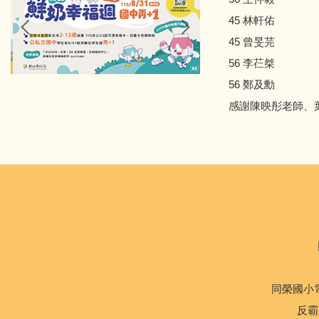
45 林軒佑
45 曾旻芫
56 李芢桀
56 鄭及勳
感謝陳映彤老師、
同榮國小電話
反霸凌