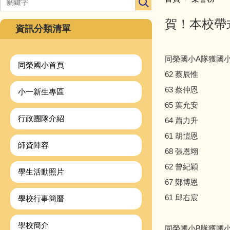
賀！本校帶
資訊分類清單
同榮國小A隊獲國小
同榮國小首頁
62 蔡辰惟
63 蔡仲恩
小一新生專區
65 葉允安
行政團隊介紹
64 蕭力升
61 胡愷恩
師資陣容
68 張恩翊
62 曾紀穎
學生活動照片
67 鄭博恩
61 邱右宸
學校行事簡曆
學校簡介
同榮國小B隊獲國小