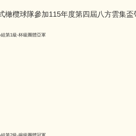
式橄欖球隊參加115年度第四屆八方雲集
組第1級-杯級團體亞軍
組第2級-碗級團體冠軍