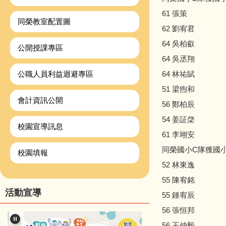
61 張策
同榮教室配置圖
62 劉宥君
64 吳柏叡
公開授課專區
64 吳丞翔
公職人員利益迴避專區
64 林祐賦
51 梁煦和
會計資訊公開
56 鄭柏辰
54 姜証棨
校園宣導訊息
61 李翊安
同榮國小C隊獲國小
校園填報
52 林東逸
55 陳宥銘
活動宣導
55 鍾宥辰
56 張恒邦
56 王仲毅