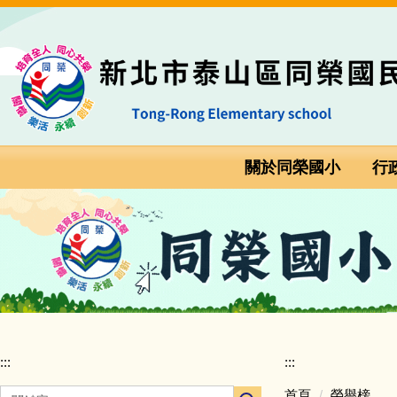
跳
:::
到
主
要
內
容
區
關於同榮國小
行
:::
:::
首頁
榮譽榜