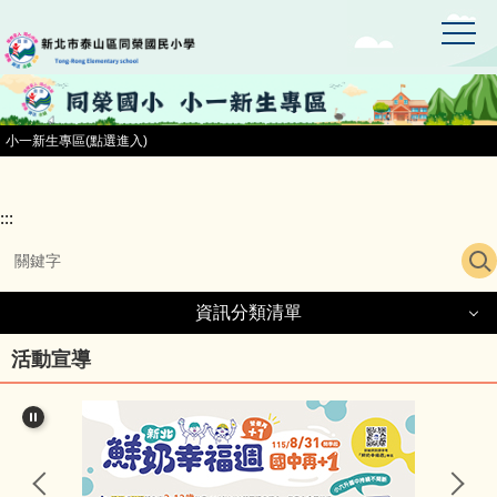
:::
跳
到
主
要
內
容
小一新生專區(點選進入)
區
:::
資訊分類清單
資訊分類清單
活動宣導
同榮國小首頁
小一新生專區