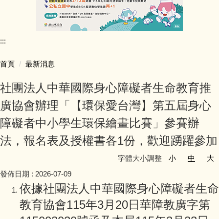
行政團隊介紹
:::
師資陣容
首頁
最新消息
學生活動照片
社團法人中華國際身心障礙者生命教育推
學校行事簡曆
廣協會辦理「【環保愛台灣】第五屆身心
障礙者中小學生環保繪畫比賽」參賽辦
學校簡介
法，報名表及授權書各1份，歡迎踴躍參加
同榮教室配置圖
字體大小調整
小
中
大
發佈日期 :
2026-07-09
公開授課專區
依據社團法人中華國際身心障礙者生命
公職人員利益迴避專區
教育協會115年3月20日華障教廣字第