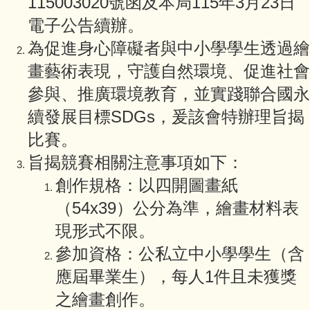
115003020號函及本局115年3月23日
會計資訊公開
電子公告續辦。
為促進身心障礙者與中小學學生透過繪
校園宣導訊息
畫藝術表現，守護自然環境、促進社會
校園填報
參與、推廣環境教育，並實踐聯合國永
續發展目標SDGs，爰該會特辦理旨揭
比賽。
旨揭競賽相關注意事項如下：
創作規格：以四開圖畫紙
（54x39）公分為準，繪畫材料表
現形式不限。
參加資格：公私立中小學學生（含
應屆畢業生），每人1件且未獲獎
之繪畫創作。